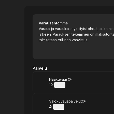
Kuvakonttori
Varausehtomme
Varaus ja varauksen yksityiskohdat, sekä hinn
jälkeen. Varauksen tekeminen on maksutonta. 
toimitetaan erillinen vahvistus.
Palvelu
Varaa
Hääkuvaus
12t
·
Tiedot
.
Kesto
:
Varaa
Valokuvauspalvelut
4t
·
Tiedot
.
Kesto
: