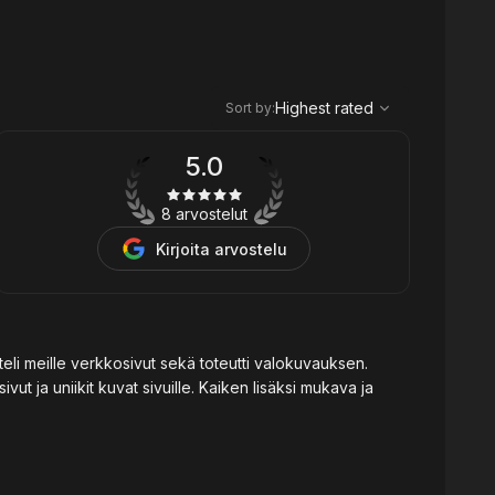
,
Highest rated
Sort
Highest rated
Sort by
:
5.0
8 arvostelut
Kirjoita arvostelu
tteli meille verkkosivut sekä toteutti valokuvauksen.
vut ja uniikit kuvat sivuille. Kaiken lisäksi mukava ja