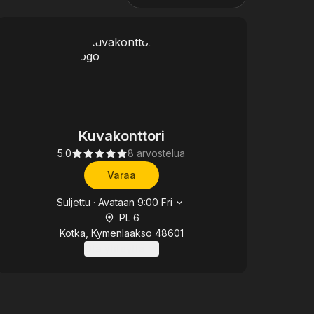
Kuvakonttori
5.0
8 arvostelua
Varaa
Aukioloajat
Suljettu
·
Avataan
9:00
Fri
PL 6
Kotka, Kymenlaakso 48601
Ota yhteyttä