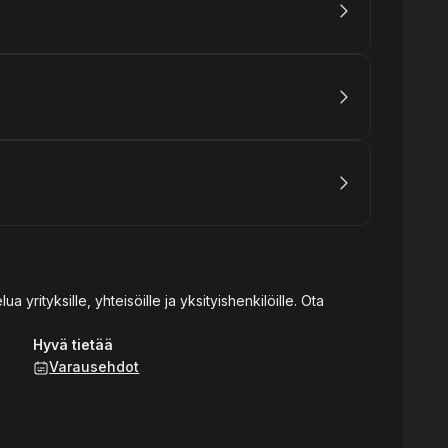
yrityksille, yhteisöille ja yksityishenkilöille. Ota
Hyvä tietää
Varausehdot