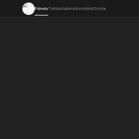
Palvelu
Tietoja
Galleria
Arvostelut
Osoite