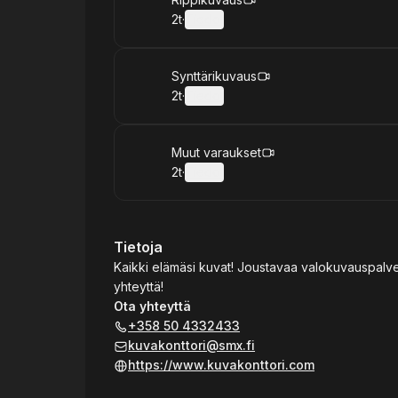
Varaa
2t
·
Tiedot
.
Kesto
:
Varaa
Synttärikuvaus
2t
·
Tiedot
.
Kesto
:
Varaa
Muut varaukset
2t
·
Tiedot
.
Kesto
:
Tietoja
Kaikki elämäsi kuvat! Joustavaa valokuvauspalvelua 
yhteyttä!
Ota yhteyttä
+358 50 4332433
kuvakonttori@smx.fi
https://www.kuvakonttori.com