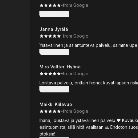
·
·
from Google
Näytä enemmän
Janna Jyrälä
·
·
from Google
Ystävällinen ja asiantunteva palvelu, saimme upea
Näytä enemmän
Miro Valtteri Hyönä
·
·
from Google
Loistava palvelu, erittäin hienot kuvat lapsen risti
Näytä enemmän
Maikki Kiilavuo
·
·
from Google
Ihana, joustava ja ystävällinen palvelu ♥️ Kuvauk
esiintuomista, sillä niitä vaalitaan 🙏 Ehdoton suositus just sulle, joka haluat persoonallisia ja uniikkeja
otoksia!