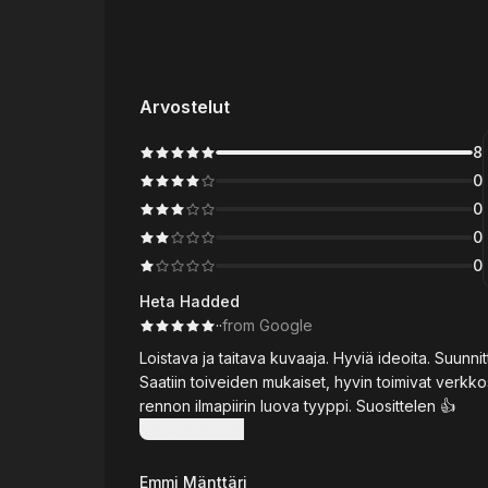
Arvostelut
8
0
0
0
0
Heta Hadded
·
·
from Google
Loistava ja taitava kuvaaja. Hyviä ideoita. Suunni
Saatiin toiveiden mukaiset, hyvin toimivat verkkosi
rennon ilmapiirin luova tyyppi. Suosittelen 👍
Näytä enemmän
Emmi Mänttäri